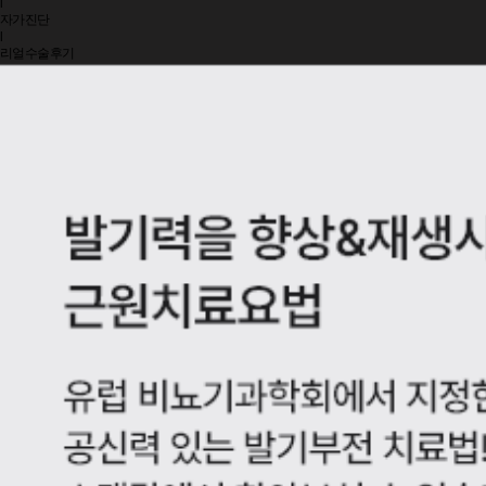
l
자가진단
l
리얼수술후기