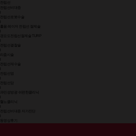
전립선
전립선비대증
l
전립선로봇수술
l
홀뮴 레이저 전립선 절제술
l
경요도전립선절제술 TURP
l
전립선결찰술
l
리줌시술
l
전립선재수술
l
전립선염
l
전립선암
l
과민성방광 쉬편한클리닉
l
혈뇨클리닉
l
전립선비대증 자가진단
l
동영상후기