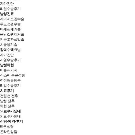
자가진단
리얼수술후기
남성진료
레이저포경수술
무도정관수술
바세린제거술
음낭갈퀴제거술
인공고환삽입술
치골융기술
활력수액요법
자가진단
리얼수술후기
남성체형
머슬패키지
식스팩 복근성형
여성형유방증
리얼수술후기
치료후기
전립선 전후
남성 전후
체형 전후
의료수가안내
의료수가안내
상담·예약·후기
빠른상담
온라인상담