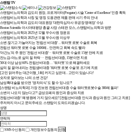
스탠탑 TV
스탠탑비뇨의학과 김도리 원장, 프로게이터(Progator) 시술 'Center of Excellence' 인증 획득
스탠탑비뇨의학과 사칭 및 명칭 도용관련 제품 판매 사기 주의 안내
스탠탑비뇨의학과 김도리 대표원장 '대한적십자사 유공장 명예장' 수상.
Boston Scientific 아시아태평양 총괄 사장 스테판 모스, 스탠탑비뇨의학과 방문
스탠탑비뇨의학과 2025년 12월 우수사원 정윤표
스탠탑비뇨의학과 2025년 11월 우수사원 이상우
소변 끊기고 가늘어지는 '전립선 비대증' ... 워터젯 로봇 수술로 회복
전립선 워터젯 로봇 수술 1600례... 안전하고 회복 속도 빨라
'야간뇨'의 주 원인 '전립선 비대증'··· 워터젯 로봇 수술로 15분 만에 치료
잔뇨감-야뇨로 삶의 질 하락 ··· 전립선비대증, 15분이면 치료
50대 이상 남성 60% 전립선비대증… ‘워터젯’으로 해결하세요
삶의 질 끌어내리는 전립샘비대증 '워터젯 로봇 수술'로 조기에 치료
[고민 읽어주는 대근이형_1화] 커지고 싶은데... 고민이 있습니다!
숫자로 알아보는 나의 소변 건강!
남성확대술을 받으면 ‘영차의식’도 할 수 있나요?!
[스탠탑 비뇨의학과] 가장 진보된 전립선비대증 수술 워터젯로봇수술 300례 돌파!
소변이 나오지 않는다고?! 급성요폐의 원인과 증상와 치료
전립선비대증! 왜 병원에 가지 않으세요? [전립선비대증 인식과 증상과 원인 그리고 치료]
주저하지 마시고 문의주세요.
스탠탑이 도와드리겠습니다.
성명
연락처
SMS수신동의
30m
개인정보수집동의