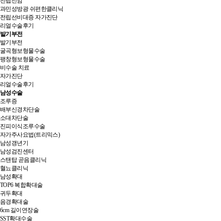
전립선암
과민성방광 쉬편한클리닉
전립선비대증 자가진단
리얼수술후기
발기부전
발기부전
굴곡형보형물수술
팽창형보형물수술
비수술 치료
자가진단
리얼수술후기
남성수술
조루증
배부신경차단술
소대차단술
진피이식조루수술
자가주사요법(트리믹스)
남성갱년기
남성검진센터
스탠탑 곧음클리닉
혈뇨클리닉
남성확대
TOP6 복합확대술
귀두확대
음경확대술
6cm 길이연장술
SST확대수술