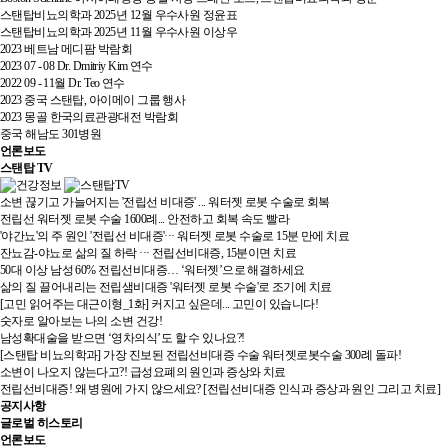
스탠탑비뇨의학과 2025년 12월 우수사원 정윤표
스탠탑비뇨의학과 2025년 11월 우수사원 이상우
2023 베트남 메디팜 박람회
2023 07 - 08 Dr. Dmitriy Kim 연수
2022 09 - 11월 Dr. Teo 연수
2023 중국 스탠탑, 아이메이 그룹 행사
2023 몽골 한국의료관광대전 박람회
중국 해남도 301병원
언론보도
스탠탑 TV
소변 끊기고 가늘어지는 '전립선 비대증' ... 워터젯 로봇 수술로 회복
전립선 워터젯 로봇 수술 1600례... 안전하고 회복 속도 빨라
'야간뇨'의 주 원인 '전립선 비대증'··· 워터젯 로봇 수술로 15분 만에 치료
잔뇨감-야뇨로 삶의 질 하락 ··· 전립선비대증, 15분이면 치료
50대 이상 남성 60% 전립선비대증… ‘워터젯’으로 해결하세요
삶의 질 끌어내리는 전립샘비대증 '워터젯 로봇 수술'로 조기에 치료
[고민 읽어주는 대근이형_1화] 커지고 싶은데... 고민이 있습니다!
숫자로 알아보는 나의 소변 건강!
남성확대술을 받으면 ‘영차의식’도 할 수 있나요?!
[스탠탑 비뇨의학과] 가장 진보된 전립선비대증 수술 워터젯로봇수술 300례 돌파!
소변이 나오지 않는다고?! 급성요폐의 원인과 증상와 치료
전립선비대증! 왜 병원에 가지 않으세요? [전립선비대증 인식과 증상과 원인 그리고 치료]
공지사항
글로벌 히스토리
언론보도