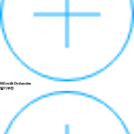
04
Erectile Dysfunction
발기부전