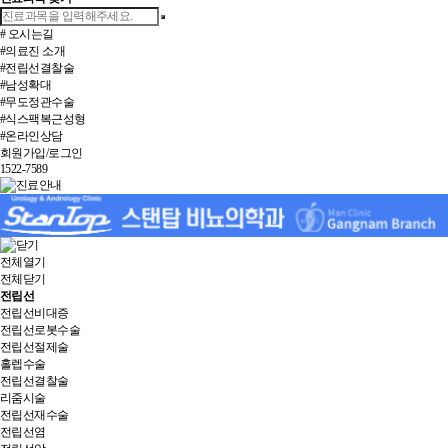
# 오시는길
#의료진 소개
#전립선결찰술
#남성확대
#무도정관수술
#식스팩복근성형
#온라인상담
회원가입/로그인
1522-7589
전체열기
전체닫기
전립선
전립선비대증
전립선로봇수술
전립선절제술
홀렙수술
전립선결찰술
리줌시술
전립선재수술
전립선염