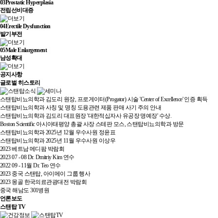
03
Prostatic Hyperplasia
전립선비대증
04
Erectile Dysfunction
발기부전
05
Male Enlargement
남성확대
공지사항
글로벌 히스토리
스탠탑비뇨의학과 김도리 원장, 프로게이터(Progator) 시술 'Center of Excellence' 인증 획득
스탠탑비뇨의학과 사칭 및 명칭 도용관련 제품 판매 사기 주의 안내
스탠탑비뇨의학과 김도리 대표원장 '대한적십자사 유공장 명예장' 수상.
Boston Scientific 아시아태평양 총괄 사장 스테판 모스, 스탠탑비뇨의학과 방문
스탠탑비뇨의학과 2025년 12월 우수사원 정윤표
스탠탑비뇨의학과 2025년 11월 우수사원 이상우
2023 베트남 메디팜 박람회
2023 07 - 08 Dr. Dmitriy Kim 연수
2022 09 - 11월 Dr. Teo 연수
2023 중국 스탠탑, 아이메이 그룹 행사
2023 몽골 한국의료관광대전 박람회
중국 해남도 301병원
언론보도
스탠탑 TV