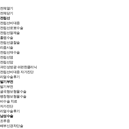
전체열기
전체닫기
전립선
전립선비대증
전립선로봇수술
전립선절제술
홀렙수술
전립선결찰술
리줌시술
전립선재수술
전립선염
전립선암
과민성방광 쉬편한클리닉
전립선비대증 자가진단
리얼수술후기
발기부전
발기부전
굴곡형보형물수술
팽창형보형물수술
비수술 치료
자가진단
리얼수술후기
남성수술
조루증
배부신경차단술