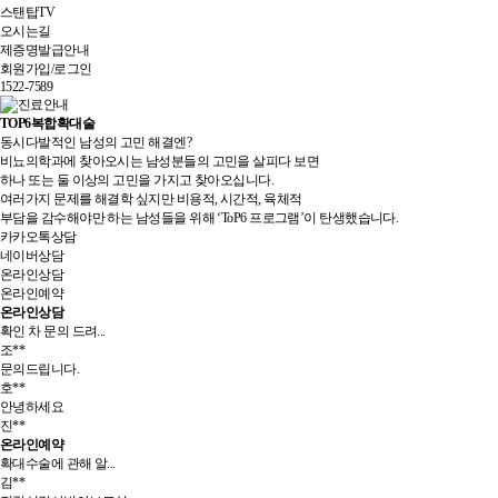
스탠탑TV
오시는길
제증명발급안내
회원가입/로그인
1522-7589
TOP6복합확대술
동시다발적인 남성의 고민 해결엔?
비뇨의학과에 찾아오시는 남성분들의 고민을 살피다 보면
하나 또는 둘 이상의 고민을 가지고 찾아오십니다.
여러가지 문제를 해결학 싶지만 비용적, 시간적, 육체적
부담을 감수해야만 하는 남성들을 위해 ‘ToP6 프로그램’이 탄생했습니다.
카카오톡상담
네이버상담
온라인상담
온라인예약
온라인상담
확인 차 문의 드려...
조**
문의드립니다.
호**
안녕하세요
진**
온라인예약
확대수술에 관해 알...
김**