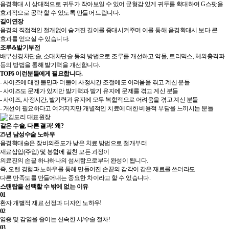
음경확대 시 상대적으로 귀두가 작아보일 수 있어 균형감 있게 귀두를 확대하여 G스팟을
효과적으로 공략 할 수 있도록 만들어 드립니다.
길이연장
음경의 직접적인 절개없이 숨겨진 길이를 증대시켜주며 이를 통해 음경확대시 보다 큰
효과를 얻으실 수 있습니다.
조루&발기부전
배부신경차단술, 소대차단술 등의 방법으로 조루를 개선하고 약물, 트리믹스, 체외충격파
등의 방법을 통해 발기력을 개선합니다.
TOP6 이런분들에게 필요합니다.
- 사이즈에 대한 불만과 더불이 사정시간 조절에도 어려움을 겪고 계신 분들
- 사이즈도 문제가 있지만 발기력과 발기 유지에 문제를 겪고 계신 분들
- 사이즈, 사정시간, 발기력과 유지에 모두 복합적으로 어려움을 겪고 계신 분들
- 개선이 필요하다고 여겨지지만 개별적인 치료에 대한 비용적 부담을 느끼시는 분들
같은 수술, 다른 결과! 왜?
25년 남성수술 노하우
음경확대술은 장비의존도가 낮은 치료 방법으로 절개부터
재료삽입(주입) 및 봉합에 걸친 모든 과정이
의료진의 손끝 하나하나의 섬세함으로부터 완성이 됩니다.
즉, 오랜 경험과 노하우를 통해 만들어진 손끝의 감각이 같은 재료를 쓰더라도
다른 만족도를 만들어내는 중요한 차이라고 할 수 있습니다.
스탠탑을 선택할 수 밖에 없는 이유
01
환자 개별적 재료 선정과 디자인 노하우!
02
염증 및 감염을 줄이는 신속한 시/수술 절차!
03