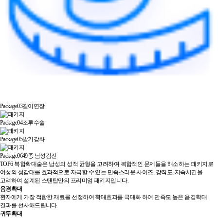
Package03
길이연장
Package04
조루수술
Package05
발기강화
Package06
49종 남성검진
TOP6 복합확대술은 남성의 성적 균형을 고려하여 복합적인 문제들을 해소하는 패키지로
여성의 성감대를 효과적으로 자극할 수 있는 만족스러운 사이즈, 강직도, 지속시간을
고려하여 설계된 스탠탑만의 프리미엄 패키지입니다.
음경확대
환자에게 가장 적합한 재료를 선정하여 확대효과를 극대화 하여 만족도 높은 음경확대
결과를 선사해드립니다.
귀두확대