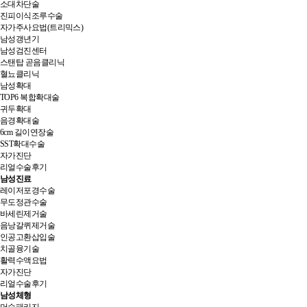
소대차단술
진피이식조루수술
자가주사요법(트리믹스)
남성갱년기
남성검진센터
스탠탑 곧음클리닉
혈뇨클리닉
남성확대
TOP6 복합확대술
귀두확대
음경확대술
6cm 길이연장술
SST확대수술
자가진단
리얼수술후기
남성진료
레이저포경수술
무도정관수술
바세린제거술
음낭갈퀴제거술
인공고환삽입술
치골융기술
활력수액요법
자가진단
리얼수술후기
남성체형