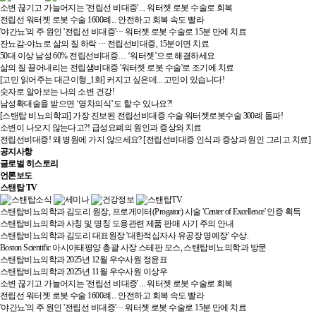
소변 끊기고 가늘어지는 '전립선 비대증' ... 워터젯 로봇 수술로 회복
전립선 워터젯 로봇 수술 1600례... 안전하고 회복 속도 빨라
'야간뇨'의 주 원인 '전립선 비대증'··· 워터젯 로봇 수술로 15분 만에 치료
잔뇨감-야뇨로 삶의 질 하락 ··· 전립선비대증, 15분이면 치료
50대 이상 남성 60% 전립선비대증… ‘워터젯’으로 해결하세요
삶의 질 끌어내리는 전립샘비대증 '워터젯 로봇 수술'로 조기에 치료
[고민 읽어주는 대근이형_1화] 커지고 싶은데... 고민이 있습니다!
숫자로 알아보는 나의 소변 건강!
남성확대술을 받으면 ‘영차의식’도 할 수 있나요?!
[스탠탑 비뇨의학과] 가장 진보된 전립선비대증 수술 워터젯로봇수술 300례 돌파!
소변이 나오지 않는다고?! 급성요폐의 원인과 증상와 치료
전립선비대증! 왜 병원에 가지 않으세요? [전립선비대증 인식과 증상과 원인 그리고 치료]
공지사항
글로벌 히스토리
언론보도
스탠탑 TV
스탠탑비뇨의학과 김도리 원장, 프로게이터(Progator) 시술 'Center of Excellence' 인증 획득
스탠탑비뇨의학과 사칭 및 명칭 도용관련 제품 판매 사기 주의 안내
스탠탑비뇨의학과 김도리 대표원장 '대한적십자사 유공장 명예장' 수상.
Boston Scientific 아시아태평양 총괄 사장 스테판 모스, 스탠탑비뇨의학과 방문
스탠탑비뇨의학과 2025년 12월 우수사원 정윤표
스탠탑비뇨의학과 2025년 11월 우수사원 이상우
소변 끊기고 가늘어지는 '전립선 비대증' ... 워터젯 로봇 수술로 회복
전립선 워터젯 로봇 수술 1600례... 안전하고 회복 속도 빨라
'야간뇨'의 주 원인 '전립선 비대증'··· 워터젯 로봇 수술로 15분 만에 치료