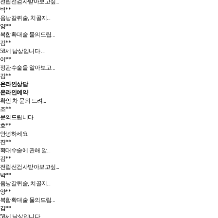
전립선검사받아보고싶...
박**
음낭갈퀴술, 치골지...
양**
복합확대술 물의드립...
김**
58세 남상입니다 ...
이**
정관수술을 알아보고...
김**
온라인상담
온라인예약
확인 차 문의 드려...
조**
문의드립니다.
호**
안녕하세요
진**
확대수술에 관해 알...
김**
전립선검사받아보고싶...
박**
음낭갈퀴술, 치골지...
양**
복합확대술 물의드립...
김**
58세 남상입니다 ...