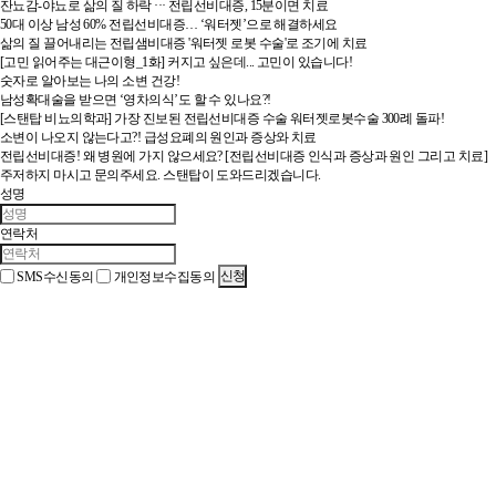
잔뇨감-야뇨로 삶의 질 하락 ··· 전립선비대증, 15분이면 치료
50대 이상 남성 60% 전립선비대증… ‘워터젯’으로 해결하세요
삶의 질 끌어내리는 전립샘비대증 '워터젯 로봇 수술'로 조기에 치료
[고민 읽어주는 대근이형_1화] 커지고 싶은데... 고민이 있습니다!
숫자로 알아보는 나의 소변 건강!
남성확대술을 받으면 ‘영차의식’도 할 수 있나요?!
[스탠탑 비뇨의학과] 가장 진보된 전립선비대증 수술 워터젯로봇수술 300례 돌파!
소변이 나오지 않는다고?! 급성요폐의 원인과 증상와 치료
전립선비대증! 왜 병원에 가지 않으세요? [전립선비대증 인식과 증상과 원인 그리고 치료]
주저하지 마시고 문의주세요.
스탠탑이 도와드리겠습니다.
성명
연락처
SMS수신동의
30m
개인정보수집동의