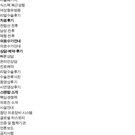
머슬패키지
식스팩 복근성형
여성형유방증
리얼수술후기
치료후기
전립선 전후
남성 전후
체형 전후
의료수가안내
의료수가안내
상담·예약·후기
빠른상담
온라인상담
진료예약
리얼수술후기
수술전후사진
동영상후기
시연영상후기
스탠탑 소개
핵심경쟁력
의료진 소개
시설안내
첨단 의료장비 시스템
글로벌 히스토리
인증 및 협력기관
언론보도
공지사항